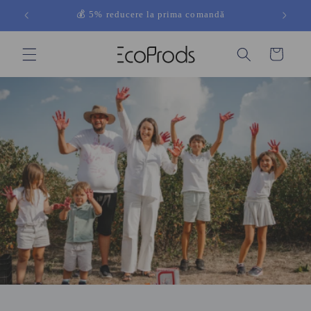
Salt la
💰 5% reducere la prima comandă
conținut
Coș