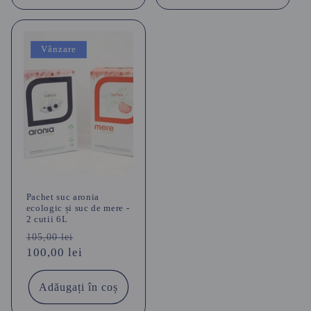
Vânzare
Pachet suc aronia
ecologic și suc de mere -
2 cutii 6L
Preț
Preț
105,00 lei
obișnuit
100,00 lei
redus
Adăugați în coș