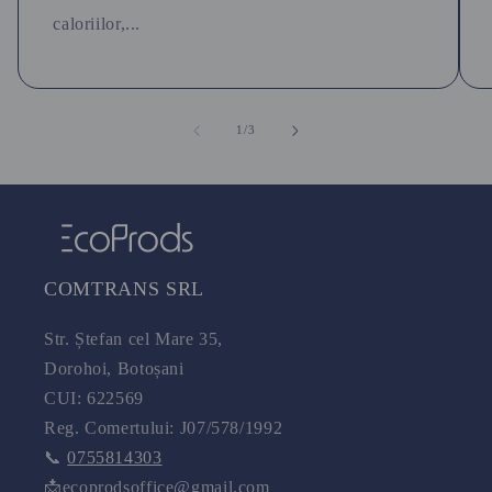
caloriilor,...
din
1
/
3
COMTRANS SRL
Str. Ștefan cel Mare 35,
Dorohoi, Botoșani
CUI: 622569
Reg. Comertului: J07/578/1992
📞
0755814303
📩ecoprodsoffice@gmail.com