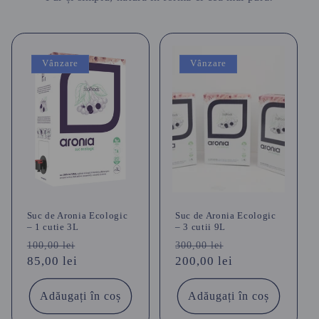
Vânzare
Vânzare
Suc de Aronia Ecologic
Suc de Aronia Ecologic
– 1 cutie 3L
– 3 cutii 9L
Preț
Preț
Preț
Preț
100,00 lei
300,00 lei
obișnuit
85,00 lei
redus
obișnuit
200,00 lei
redus
Adăugați în coș
Adăugați în coș