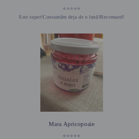
⭐⭐⭐⭐⭐
Este super!Consumăm deja de o lună!Recomand!
Mara Apricopoaie
⭐⭐⭐⭐⭐