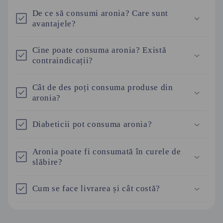
r
De ce să consumi aronia? Care sunt
e
avantajele?
s
t
Cine poate consuma aronia? Există
contraindicații?
r
â
Cât de des poți consuma produse din
n
aronia?
s
Diabeticii pot consuma aronia?
Aronia poate fi consumată în curele de
slăbire?
Cum se face livrarea și cât costă?