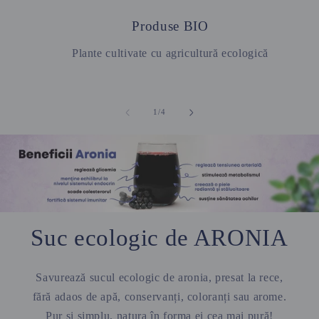
Produse BIO
Plante cultivate cu agricultură ecologică
din
1
/
4
Suc ecologic de ARONIA
Savurează sucul ecologic de aronia, presat la rece,
fără adaos de apă, conservanți, coloranți sau arome.
Pur și simplu, natura în forma ei cea mai pură!