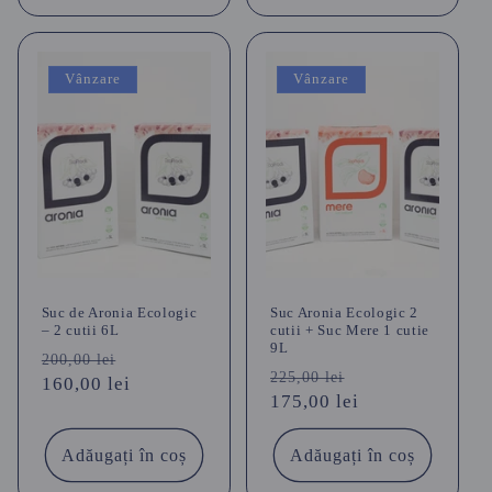
Vânzare
Vânzare
Suc de Aronia Ecologic
Suc Aronia Ecologic 2
– 2 cutii 6L
cutii + Suc Mere 1 cutie
9L
Preț
Preț
200,00 lei
Preț
Preț
225,00 lei
obișnuit
160,00 lei
redus
obișnuit
175,00 lei
redus
Adăugați în coș
Adăugați în coș