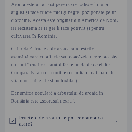
ț
Aronia este un arbust peren care rodește în luna
i
august și face fructe mici și negre, poziționate pe un
ciorchine. Acesta este originar din America de Nord,
n
iar rezistența sa la ger îl face potrivit și pentru
u
cultivarea în România.
t
c
Chiar dacă fructele de aronia sunt estetic
a
asemănătoare cu afinele sau coacăzele negre, acestea
r
nu sunt înrudite și sunt diferite unele de celelalte.
e
Comparativ, aronia conține o cantitate mai mare de
p
vitamine, minerale și antioxidanți.
o
Denumirea populară a arbustului de aronia în
a
România este „scorușul negru”.
t
e
Fructele de aronia se pot consuma ca
f
atare?
i