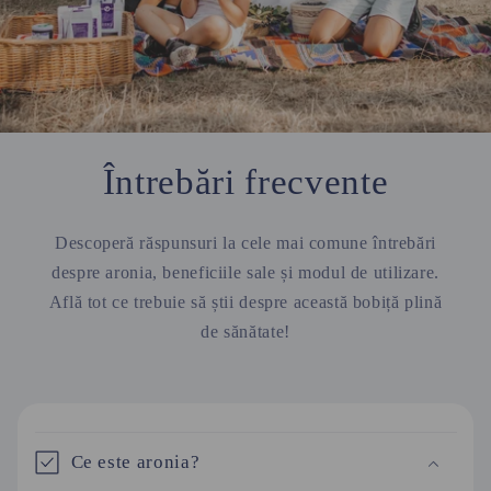
Întrebări frecvente
Descoperă răspunsuri la cele mai comune întrebări
despre aronia, beneficiile sale și modul de utilizare.
Află tot ce trebuie să știi despre această bobiță plină
de sănătate!
C
o
Ce este aronia?
n