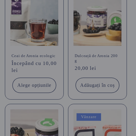
Ceai de Aronia ecologic
Dulceață de Aronia 200
g
Preț
Începând cu 10,00
Preț
20,00 lei
obișnuit
lei
obișnuit
Alege opțiunile
Adăugați în coș
Vânzare