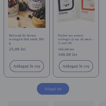
Dulceață de Aronia
Pachet suc aronia
ecologică fără zahăr 200
ecologic și suc de mere -
g
2 cutii 6L
Preț
25,00 lei
Preț
Preț
105,00 lei
obișnuit
obișnuit
100,00 lei
redus
Adăugați în coș
Adăugați în coș
Afișați tot