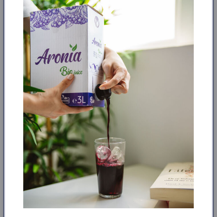
protejează celulele și susțin echilibrul nervos.
✨
Revitalizează pielea
: Vitamina C
regenerează pielea, oferindu-i un aspect mai
tânăr.
⚡
Stimulează metabolismul
: Vitaminele B ajută
la transformarea eficientă a nutrienților în
energie.