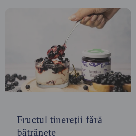
Fructul tinereții fără
bătrânețe